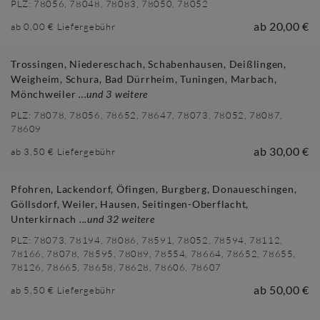
PLZ:
78056, 78048, 78083, 78050, 78052
ab
20,00 €
ab
0,00 €
Liefergebühr
Trossingen, Niedereschach, Schabenhausen, Deißlingen,
Weigheim, Schura, Bad Dürrheim, Tuningen, Marbach,
Mönchweiler
...und
3
weitere
PLZ:
78078, 78056, 78652, 78647, 78073, 78052, 78087,
78609
ab
30,00 €
ab
3,50 €
Liefergebühr
Pfohren, Lackendorf, Öfingen, Burgberg, Donaueschingen,
Göllsdorf, Weiler, Hausen, Seitingen-Oberflacht,
Unterkirnach
...und
32
weitere
PLZ:
78073, 78194, 78086, 78591, 78052, 78594, 78112,
78166, 78078, 78595, 78089, 78554, 78664, 78652, 78655,
78126, 78665, 78658, 78628, 78606, 78607
ab
50,00 €
ab
5,50 €
Liefergebühr