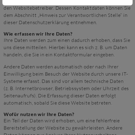
Die Datenverarbeitung auf dieser Website erfolgt durch
den Websitebetreiber. Dessen Kontaktdaten können Sie
dem Abschnitt „Hinweis zur Verantwortlichen Stelle“ in
dieser Datenschutzerklärung entnehmen.
Wie erfassen wir Ihre Daten?
Ihre Daten werden zum einen dadurch erhoben, dass Sie
uns diese mitteilen. Hierbei kann es sich z. B. um Daten
handeln, die Sie in ein Kontaktformular eingeben.
Andere Daten werden automatisch oder nach Ihrer
Einwilligung beim Besuch der Website durch unsere IT-
Systeme erfasst. Das sind vor allem technische Daten
(z. B. Internetbrowser, Betriebssystem oder Uhrzeit des
Seitenaufrufs). Die Erfassung dieser Daten erfolgt
automatisch, sobald Sie diese Website betreten.
Wofür nutzen wir Ihre Daten?
Ein Teil der Daten wird erhoben, um eine fehlerfreie
Bereitstellung der Website zu gewährleisten. Andere