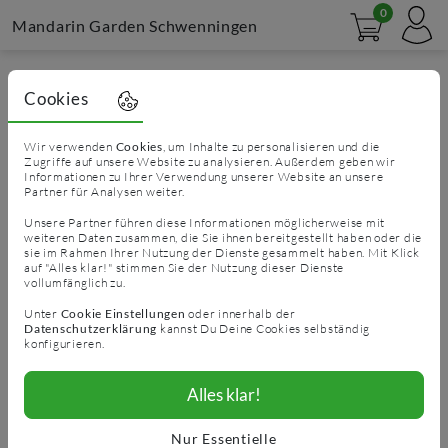
0
Mandarin Garden Schwenningen
Datenschutz­erklärung
Cookies
1. Datenschutz auf einen Blick
Wir verwenden
Cookies
, um Inhalte zu personalisieren und die
Allgemeine Hinweise
Zugriffe auf unsere Website zu analysieren. Außerdem geben wir
Informationen zu Ihrer Verwendung unserer Website an unsere
Die folgenden Hinweise geben einen einfachen
Partner für Analysen weiter.
Überblick darüber, was mit Ihren personenbezogenen
Unsere Partner führen diese Informationen möglicherweise mit
Daten passiert, wenn Sie diese Website besuchen.
weiteren Daten zusammen, die Sie ihnen bereitgestellt haben oder die
sie im Rahmen Ihrer Nutzung der Dienste gesammelt haben. Mit Klick
Personenbezogene Daten sind alle Daten, mit denen Sie
auf "Alles klar!" stimmen Sie der Nutzung dieser Dienste
persönlich identifiziert werden können. Ausführliche
vollumfänglich zu.
Informationen zum Thema Datenschutz entnehmen Sie
Unter
Cookie Einstellungen
oder innerhalb der
unserer unter diesem Text aufgeführten
Datenschutzerklärung
kannst Du Deine Cookies selbständig
konfigurieren.
Datenschutzerklärung.
Datenerfassung auf dieser Website
Alles klar!
Wer ist verantwortlich für die Datenerfassung auf
dieser Website?
Nur Essentielle